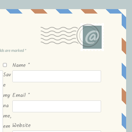
elds are marked
*
Name
*
Sav
e
my
Email
*
na
me,
Website
em