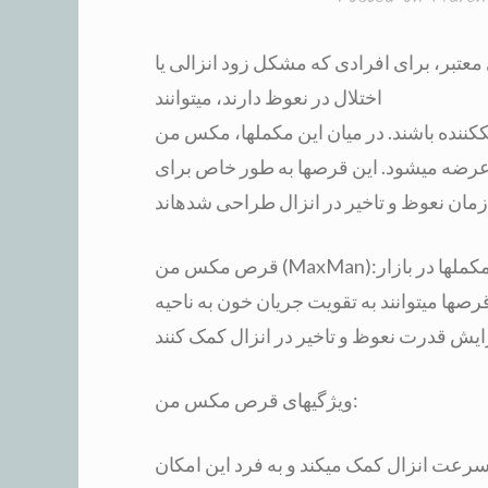
معتبر، برای افرادی که مشکل زود انزالی یا
اختلال در نعوظ دارند، میتوانند
نده باشند. در میان این مکملها، مکس من (MaxMan) یکی از برندهای معروف و
رضه میشود. این قرصها به طور خاص برای
قرص مکس من (MaxMan):قرصهای مکس من به عنوان یکی از محبوبترین مکملها در بازار
صها میتوانند به تقویت جریان خون به ناحیه
ویژگیهای قرص مکس من:
رعت انزال کمک میکند و به فرد این امکان