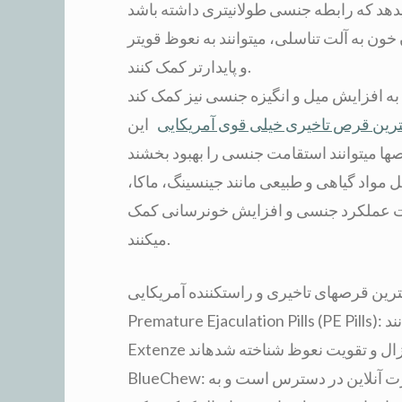
ن به آلت تناسلی، میتوانند به نعوظ قویتر
و پایدارتر کمک کنند.
ترین قرص تاخیری خیلی قوی آمریکایی
این
اد گیاهی و طبیعی مانند جینسینگ، ماکا،
قویت عملکرد جنسی و افزایش خونرسانی کمک
میکنند.
Premature Ejaculation Pills (PE Pills): برخی از برندهای آمریکایی مانند VigRX Plus یا
BlueChew: یک نوع دیگر از داروهای تاخیری است که به صورت آنلاین در دسترس است و به