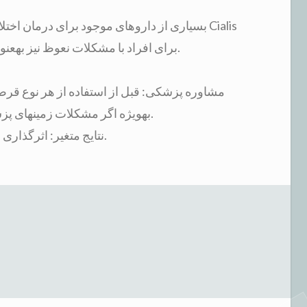
یا Viagra، برای افراد با مشکلات نعوظ نیز بهعنوان درمانهای موثر شناخته میشوند.
مشاوره پزشکی: قبل از استفاده از هر نوع قر
بهویژه اگر مشکلات زمینهای پزشکی دارید یا داروهای خاصی مصرف میکنید.
نتایج متغیر: اثرگذاری این قرصها میتواند بسته به فرد متفاوت باشد.