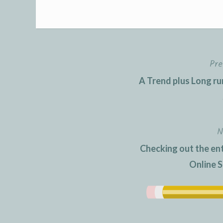
Pre
Post
A Trend plus Long ru
navigation
N
Checking out the ent
Online S