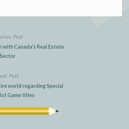
vious Post
n with Canada’s Real Estate
Sector
ext Post
ire world regarding Special
lot Game titles