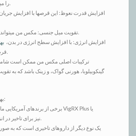
را میدهد که رابطه جنسی طولانیتری داشته باشد.
افزایش قدرت نعوظ: این قرصها با افزایش جریان خو
تقویت میل جنسی: مکس من میتواند به افزایش میل و انگیزه جنسی نیز کمک کند.
افزایش انرژی: با افزایش سطح انرژی در بدن،
به
قرصها میتوانند استقامت جنسی را بهبود بخشند.
ترکیبات اصلی مکس من ممکن است شامل مو
گینکوبیلوبا، هورنی گواک، و زینک باشد که به ت
بهترین قرصهای تاخیری و راستکننده آمریکایی:
Extenze نیز برای تاخیر در انزال و تقویت نعوظ شناخته شدهاند.