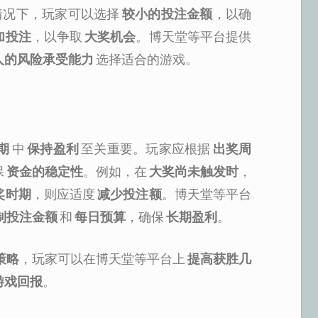
情况下，玩家可以选择
较小的投注金额
，以确
加投注
，以争取
大奖机会
。博天堂等平台提供
人的风险承受能力
选择适合的游戏。
期
中
保持盈利
至关重要。玩家应根据
出奖周
保
资金的稳定性
。例如，在
大奖尚未触发时
，
奖时期
，则应适度
减少投注额
。博天堂等平台
制投注金额
和
每日预算
，确保
长期盈利
。
策略
，玩家可以在博天堂等平台上
提高获胜几
游戏回报
。