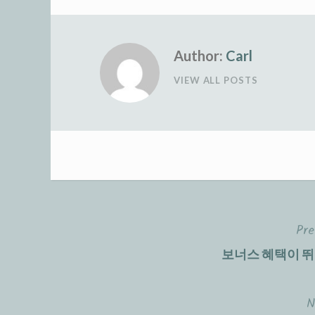
Author:
Carl
VIEW ALL POSTS
Pre
Post
보너스 혜택이 
navigation
N