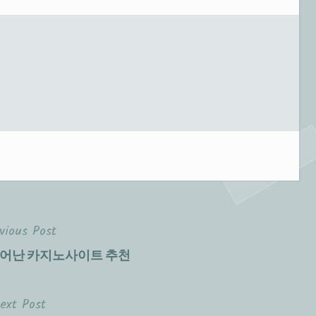
vious Post
뛰어난 카지노사이트 추천
ext Post