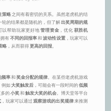
注策略
之间有着密切的关系。虽然老虎机的结
一轮的结果都是随机的，但了解
出奖周期的规
可以帮助玩家更好地
管理资金
，优化
获胜机
，拥有
不同的回报率
和
波动性设置
，玩家可以
策略
，从而获得
更高的回报
。
的频率
和
奖金分配的规律
。在某些老虎机游戏
，例如
大奖触发后
，可能会有一段时间的
低频
更多的
小奖
和
触发大奖的机会
。博天堂等平台
式
，玩家可以通过
观察游戏的出奖规律
来推测