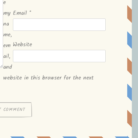
e
my
Email
*
na
me,
Website
em
ail,
and
website in this browser for the next