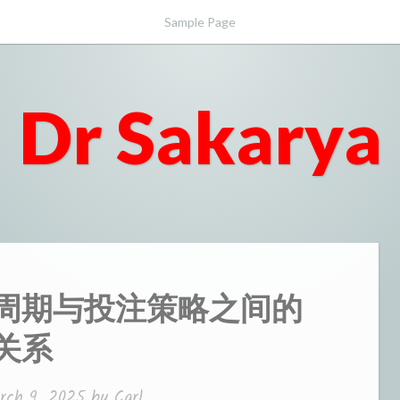
Sample Page
Dr Sakarya
周期与投注策略之间的
关系
rch 9, 2025
by
Carl