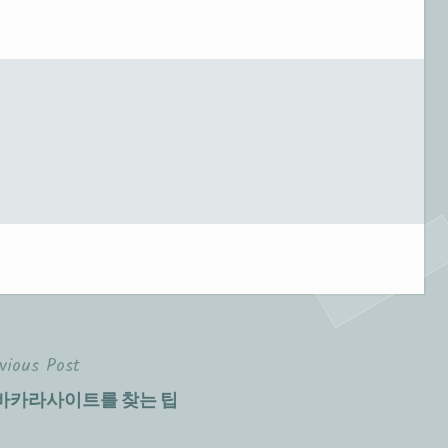
vious Post
 바카라사이트를 찾는 팁