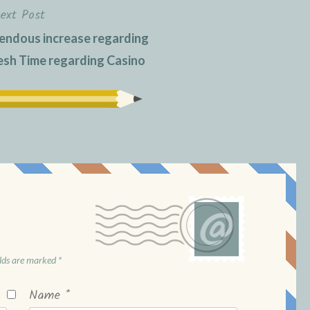
ext Post
mendous increase regarding
resh Time regarding Casino
elds are marked
*
Name
*