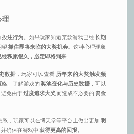
心理
的
投注行为
。如果玩家知道某款游戏已经
长期
期望
抓住即将来临的大奖机会
。这种心理现象
已经积累很久，必定即将到来
。
史数据
，玩家可以查看
历年来的大奖触发频
策略
。了解游戏的
奖池变化与历史数据
，可以
，避免由于
过度追求大奖
而造成不必要的
资金
关系，玩家可以在博天堂等平台上做出更加
明
，并确保在游戏中
获得更高的回报
。