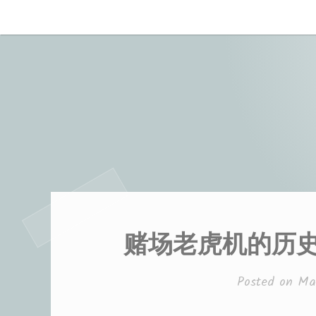
Skip
to
content
赌场老虎机的历
Posted on
Ma