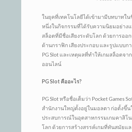
ในยุคที่เทคโนโลยีได้เข้ามามีบทบาทใน
หนึ่งในกิจกรรมที่ได้รับความนิยมอย่างแ
สล็อตที่มีชื่อเสียงระดับโลก ด้วยการออ
ด้านกราฟิก เสียงประกอบ และรูปแบบการเล่
PG Slot และเหตุผลที่ทำให้เกมสล็อตจาก
ออนไลน์
PG Slot คืออะไร?
PG Slot หรือชื่อเต็มว่า Pocket Games S
สำนักงานใหญ่ตั้งอยู่ในมอลตา ก่อตั้งขึ้น
ประสบการณ์ในอุตสาหกรรมเกมคาสิโนมานา
โลก ด้วยการสร้างสรรค์เกมที่ทันสมัยแล