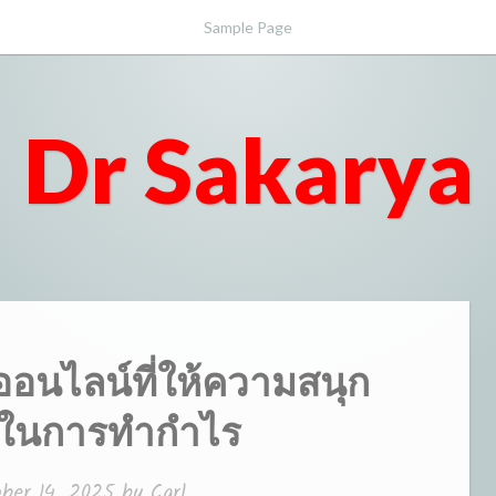
Sample Page
Dr Sakarya
ออนไลน์ที่ให้ความสนุก
ในการทำกำไร
ober 14, 2025
by
Carl