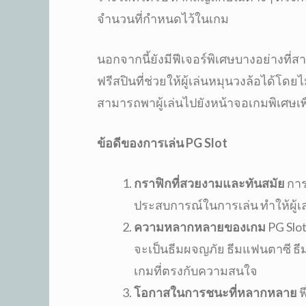
จำนวนที่กำหนดไว้ในเกม
นอกจากนี้ยังมีฟีเจอร์พิเศษบางอย่างที่ส
ฟรีสปินที่ช่วยให้ผู้เล่นหมุนวงล้อได้โดยไม
สามารถพาผู้เล่นไปยังหน้าจอเกมพิเศษเ
ข้อดีของการเล่น PG Slot
กราฟิกที่สวยงามและทันสมัย
การ
ประสบการณ์ในการเล่น ทำให้ผู้เล่
ความหลากหลายของเกม
PG Slot
จะเป็นธีมผจญภัย ธีมแฟนตาซี ธีมก
เกมที่ตรงกับความสนใจ
โอกาสในการชนะที่หลากหลาย
ฟ