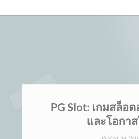
Skip
to
content
PG Slot: เกมสล็อต
และโอกาส
Posted on
Oct