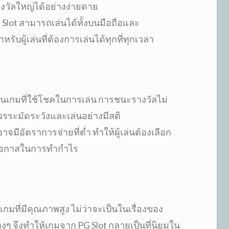
วัลใหญ่ได้อย่างง่ายดาย
Slot สามารถเล่นได้ทั้งบนมือถือและ
บผู้เล่นที่ต้องการเล่นได้ทุกที่ทุกเวลา
ป็นเกมที่ใช้โชคในการเล่น การชนะรางวัลไม่
ควรระมัดระวังและเล่นอย่างมีสติ
จมีอัตราการจ่ายที่ต่ำ ทำให้ผู้เล่นต้องเลือก
ิ่มโอกาสในการทำกำไร
าเกมที่มีคุณภาพสูง ไม่ว่าจะเป็นในเรื่องของ
างๆ จึงทำให้เกมจาก PG Slot กลายเป็นที่นิยมใน