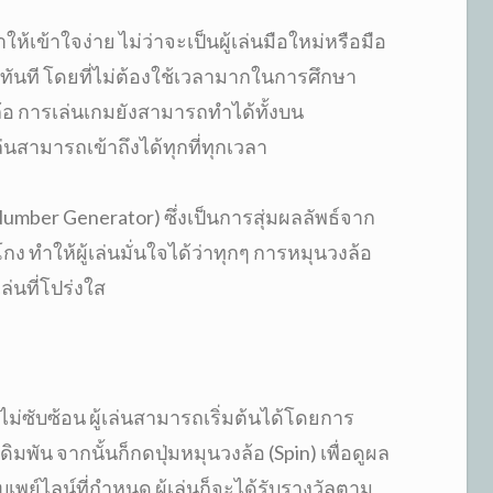
้เข้าใจง่าย ไม่ว่าจะเป็นผู้เล่นมือใหม่หรือมือ
้ทันที โดยที่ไม่ต้องใช้เวลามากในการศึกษา
้อ การเล่นเกมยังสามารถทำได้ทั้งบน
ล่นสามารถเข้าถึงได้ทุกที่ทุกเวลา
mber Generator) ซึ่งเป็นการสุ่มผลลัพธ์จาก
ง ทำให้ผู้เล่นมั่นใจได้ว่าทุกๆ การหมุนวงล้อ
่นที่โปร่งใส
่ไม่ซับซ้อน ผู้เล่นสามารถเริ่มต้นได้โดยการ
ดิมพัน จากนั้นก็กดปุ่มหมุนวงล้อ (Spin) เพื่อดูผล
บเพย์ไลน์ที่กำหนด ผู้เล่นก็จะได้รับรางวัลตาม