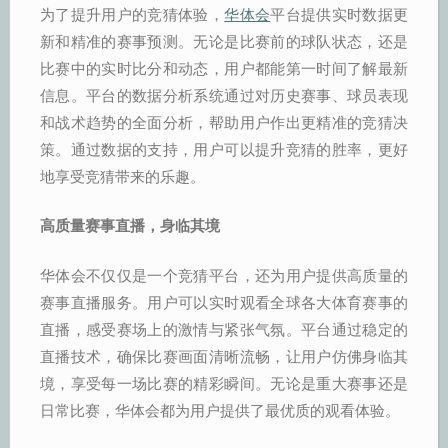
为了提升用户的竞猜体验，
华体会
平台提供实时数据更
新和精准的赛事预测。无论是比赛前的球队状态，还是
比赛中的实时比分和动态，用户都能第一时间了解最新
信息。平台的数据分析系统通过对历史赛事、球员表现
和战术趋势的全面分析，帮助用户作出更精准的竞猜决
策。通过数据的支持，用户可以提升竞猜的胜率，更好
地享受竞猜带来的乐趣。
高质量赛事直播，身临其境
华体会不仅仅是一个竞猜平台，还为用户提供高质量的
赛事直播服务。用户可以实时观看全球各大体育赛事的
直播，感受赛场上的激情与紧张气氛。平台通过稳定的
直播技术，确保比赛画面清晰流畅，让用户仿佛身临其
境，享受每一场比赛的精彩瞬间。无论是重大赛事还是
日常比赛，华体会都为用户提供了最优质的观看体验。