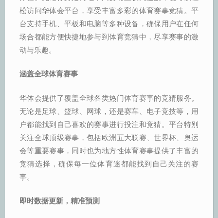
松访问华体会平台，享受丰富多彩的体育赛事竞猜。平
台支持手机、平板和电脑等多种设备，确保用户在任何
场合都能方便快捷地参与到体育竞猜中，尽享赛事的激
动与乐趣。
涵盖全球体育赛事
华体会提供了覆盖全球各类热门体育赛事的竞猜服务。
无论是足球、篮球、网球，还是赛车、电子竞技等，用
户都能找到自己喜欢的赛事进行投注和竞猜。平台特别
关注全球顶级赛事，包括欧洲五大联赛、世界杯、奥运
会等重要赛事，同时也为地方性体育赛事提供了丰富的
竞猜选择，确保每一位体育迷都能找到自己关注的赛
事。
即时数据更新，精准预测