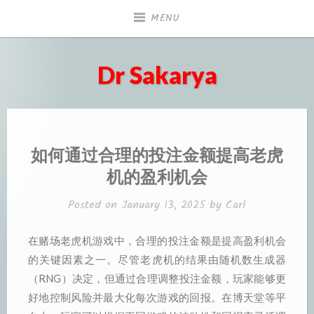
Skip
MENU
to
content
Dr Sakarya
如何通过合理的投注金额提高老虎
机的盈利机会
Posted on
January 13, 2025
by
Carl
在赌场老虎机游戏中，合理的投注金额是提高盈利机会
的关键因素之一。尽管老虎机的结果由随机数生成器
（RNG）决定，但通过合理调整投注金额，玩家能够更
好地控制风险并最大化每次游戏的回报。在博天堂等平