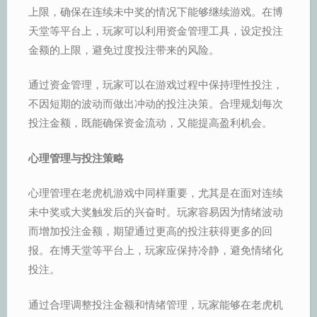
上限，确保在连续未中奖的情况下能够继续游戏。在博
天堂等平台上，玩家可以利用资金管理工具，设定投注
金额的上限，避免过度投注带来的风险。
通过资金管理，玩家可以在游戏过程中保持理性投注，
不因短期的波动而做出冲动的投注决策。合理规划每次
投注金额，既能确保资金流动，又能提高盈利机会。
心理管理与投注策略
心理管理在老虎机游戏中同样重要，尤其是在面对连续
未中奖或大奖触发后的兴奋时。玩家容易因为情绪波动
而增加投注金额，期望通过更高的投注获得更多的回
报。在博天堂等平台上，玩家应保持冷静，避免情绪化
投注。
通过合理调整投注金额和情绪管理，玩家能够在老虎机