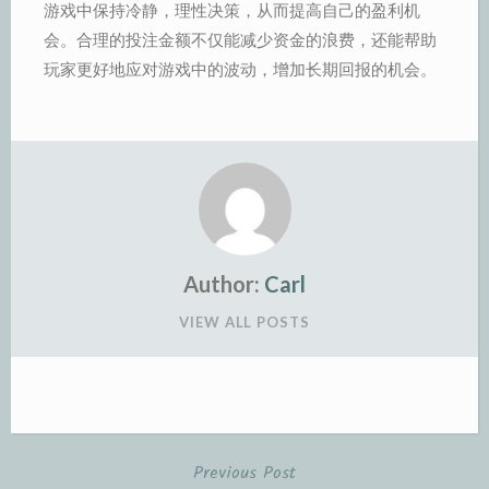
游戏中保持冷静，理性决策，从而提高自己的盈利机
会。合理的投注金额不仅能减少资金的浪费，还能帮助
玩家更好地应对游戏中的波动，增加长期回报的机会。
Author:
Carl
VIEW ALL POSTS
Previous Post
Post