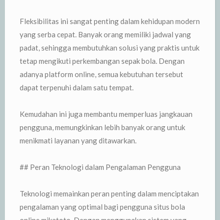
Fleksibilitas ini sangat penting dalam kehidupan modern
yang serba cepat. Banyak orang memiliki jadwal yang
padat, sehingga membutuhkan solusi yang praktis untuk
tetap mengikuti perkembangan sepak bola. Dengan
adanya platform online, semua kebutuhan tersebut
dapat terpenuhi dalam satu tempat.
Kemudahan ini juga membantu memperluas jangkauan
pengguna, memungkinkan lebih banyak orang untuk
menikmati layanan yang ditawarkan.
## Peran Teknologi dalam Pengalaman Pengguna
Teknologi memainkan peran penting dalam menciptakan
pengalaman yang optimal bagi pengguna situs bola
online mikatoto. Dengan menggunakan sistem yang