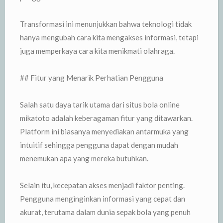
Transformasi ini menunjukkan bahwa teknologi tidak
hanya mengubah cara kita mengakses informasi, tetapi
juga memperkaya cara kita menikmati olahraga.
## Fitur yang Menarik Perhatian Pengguna
Salah satu daya tarik utama dari situs bola online
mikatoto adalah keberagaman fitur yang ditawarkan.
Platform ini biasanya menyediakan antarmuka yang
intuitif sehingga pengguna dapat dengan mudah
menemukan apa yang mereka butuhkan.
Selain itu, kecepatan akses menjadi faktor penting.
Pengguna menginginkan informasi yang cepat dan
akurat, terutama dalam dunia sepak bola yang penuh