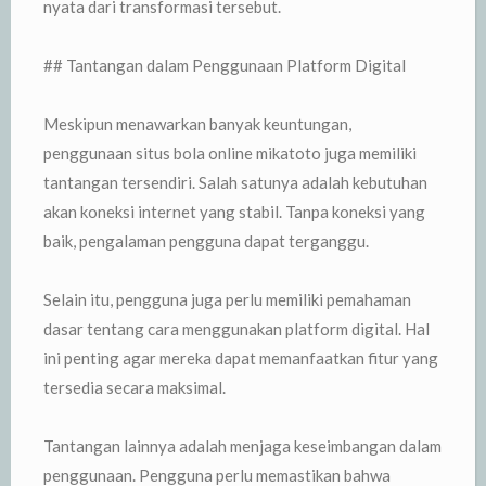
nyata dari transformasi tersebut.
## Tantangan dalam Penggunaan Platform Digital
Meskipun menawarkan banyak keuntungan,
penggunaan situs bola online mikatoto juga memiliki
tantangan tersendiri. Salah satunya adalah kebutuhan
akan koneksi internet yang stabil. Tanpa koneksi yang
baik, pengalaman pengguna dapat terganggu.
Selain itu, pengguna juga perlu memiliki pemahaman
dasar tentang cara menggunakan platform digital. Hal
ini penting agar mereka dapat memanfaatkan fitur yang
tersedia secara maksimal.
Tantangan lainnya adalah menjaga keseimbangan dalam
penggunaan. Pengguna perlu memastikan bahwa