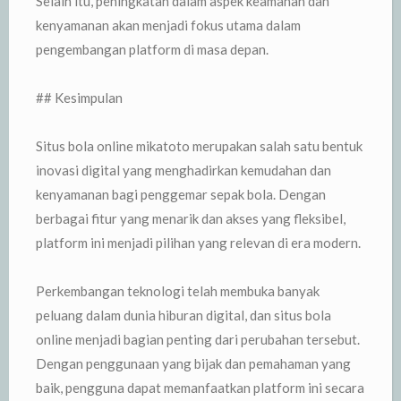
Selain itu, peningkatan dalam aspek keamanan dan
kenyamanan akan menjadi fokus utama dalam
pengembangan platform di masa depan.
## Kesimpulan
Situs bola online mikatoto merupakan salah satu bentuk
inovasi digital yang menghadirkan kemudahan dan
kenyamanan bagi penggemar sepak bola. Dengan
berbagai fitur yang menarik dan akses yang fleksibel,
platform ini menjadi pilihan yang relevan di era modern.
Perkembangan teknologi telah membuka banyak
peluang dalam dunia hiburan digital, dan situs bola
online menjadi bagian penting dari perubahan tersebut.
Dengan penggunaan yang bijak dan pemahaman yang
baik, pengguna dapat memanfaatkan platform ini secara