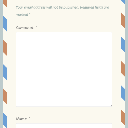
Your email address will not be published.
Required fields are
marked
*
Comment
*
Name
*