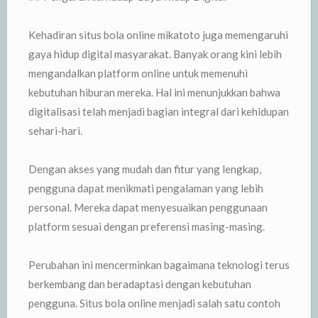
Kehadiran situs bola online mikatoto juga memengaruhi
gaya hidup digital masyarakat. Banyak orang kini lebih
mengandalkan platform online untuk memenuhi
kebutuhan hiburan mereka. Hal ini menunjukkan bahwa
digitalisasi telah menjadi bagian integral dari kehidupan
sehari-hari.
Dengan akses yang mudah dan fitur yang lengkap,
pengguna dapat menikmati pengalaman yang lebih
personal. Mereka dapat menyesuaikan penggunaan
platform sesuai dengan preferensi masing-masing.
Perubahan ini mencerminkan bagaimana teknologi terus
berkembang dan beradaptasi dengan kebutuhan
pengguna. Situs bola online menjadi salah satu contoh