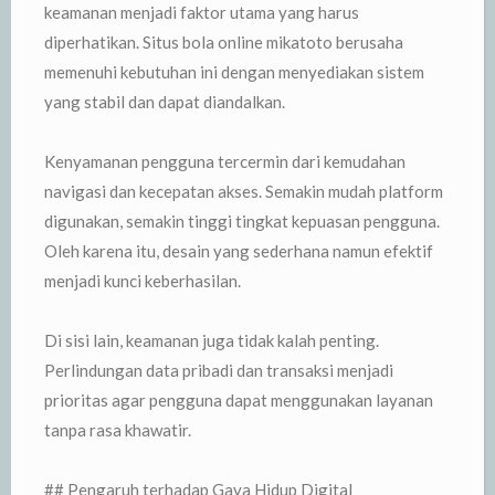
keamanan menjadi faktor utama yang harus
diperhatikan. Situs bola online mikatoto berusaha
memenuhi kebutuhan ini dengan menyediakan sistem
yang stabil dan dapat diandalkan.
Kenyamanan pengguna tercermin dari kemudahan
navigasi dan kecepatan akses. Semakin mudah platform
digunakan, semakin tinggi tingkat kepuasan pengguna.
Oleh karena itu, desain yang sederhana namun efektif
menjadi kunci keberhasilan.
Di sisi lain, keamanan juga tidak kalah penting.
Perlindungan data pribadi dan transaksi menjadi
prioritas agar pengguna dapat menggunakan layanan
tanpa rasa khawatir.
## Pengaruh terhadap Gaya Hidup Digital