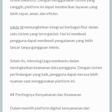
canggih, platform ini dapat memberikan layanan yang
lebih cepat, aman, dan efisien.
แทงบาส
memungkinkan integrasi berbagai fitur dalam
satu sistem yang terorganisir. Hal ini membuat
pengguna dapat menikmati pengalaman yang lebih
lancar tanpa gangguan teknis.
Selain itu, teknologi juga membantu dalam
meningkatkan keamanan data pengguna. Dengan sistem
perlindungan yang baik, pengguna dapat merasa lebih
nyaman saat menggunakan platform ini.
## Pentingnya Kenyamanan dan Keamanan
Dalam memilih platform digital, kenyamanan dan