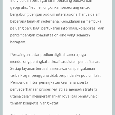
individu dari berbagai latar belakang budaya dan
geografis. Net memungkinkan seseorang untuk
bergabung dengan podium internasional hanya dalam
beberapa langkah sederhana. Kemudahan ini membuka
peluang baru bagi pertukaran informasi, kolaborasi, dan
perkembangan komunitas on-line yang semakin
beragam.
Persaingan antar podium digital camera juga
mendorong peningkatan kualitas sistem pendaftaran.
Setiap layanan berusaha menawarkan pengalaman
terbaik agar pengguna tidak berpindah ke podium lain.
Pembaruan fitur, peningkatan keamanan, serta
penyederhanaan proses registrasi menjadi strategi
utama dalam mempertahankan loyalitas pengguna di
tengah kompetisi yang ketat.