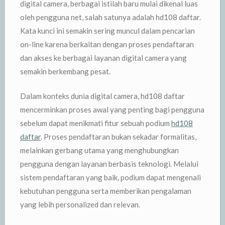
digital camera, berbagai istilah baru mulai dikenal luas
oleh pengguna net, salah satunya adalah hd108 daftar.
Kata kunci ini semakin sering muncul dalam pencarian
on-line karena berkaitan dengan proses pendaftaran
dan akses ke berbagai layanan digital camera yang
semakin berkembang pesat.
Dalam konteks dunia digital camera, hd108 daftar
mencerminkan proses awal yang penting bagi pengguna
sebelum dapat menikmati fitur sebuah podium
hd108
daftar
. Proses pendaftaran bukan sekadar formalitas,
melainkan gerbang utama yang menghubungkan
pengguna dengan layanan berbasis teknologi. Melalui
sistem pendaftaran yang baik, podium dapat mengenali
kebutuhan pengguna serta memberikan pengalaman
yang lebih personalized dan relevan.