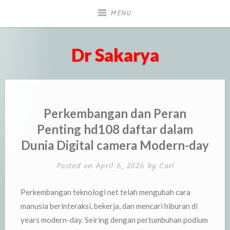
Skip
MENU
to
content
Dr Sakarya
Perkembangan dan Peran
Penting hd108 daftar dalam
Dunia Digital camera Modern-day
Posted on
April 6, 2026
by
Carl
Perkembangan teknologi net telah mengubah cara
manusia berinteraksi, bekerja, dan mencari hiburan di
years modern-day. Seiring dengan pertumbuhan podium