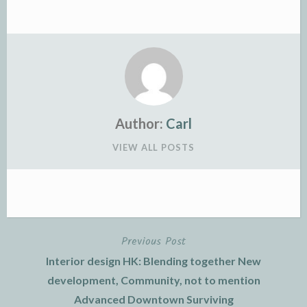
Author:
Carl
VIEW ALL POSTS
Previous Post
Post
Interior design HK: Blending together New
navigation
development, Community, not to mention
Advanced Downtown Surviving