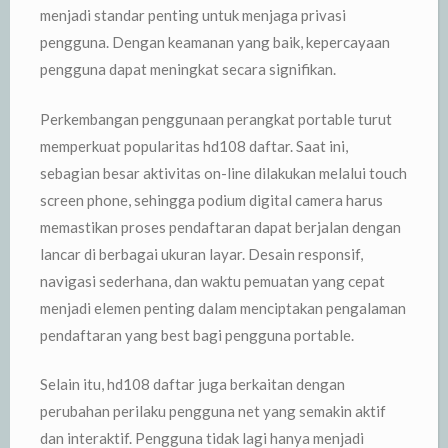
menjadi standar penting untuk menjaga privasi
pengguna. Dengan keamanan yang baik, kepercayaan
pengguna dapat meningkat secara signifikan.
Perkembangan penggunaan perangkat portable turut
memperkuat popularitas hd108 daftar. Saat ini,
sebagian besar aktivitas on-line dilakukan melalui touch
screen phone, sehingga podium digital camera harus
memastikan proses pendaftaran dapat berjalan dengan
lancar di berbagai ukuran layar. Desain responsif,
navigasi sederhana, dan waktu pemuatan yang cepat
menjadi elemen penting dalam menciptakan pengalaman
pendaftaran yang best bagi pengguna portable.
Selain itu, hd108 daftar juga berkaitan dengan
perubahan perilaku pengguna net yang semakin aktif
dan interaktif. Pengguna tidak lagi hanya menjadi