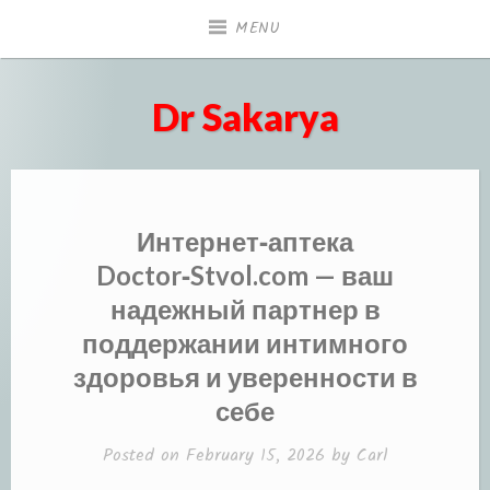
Skip
MENU
to
content
Dr Sakarya
Интернет‑аптека
Doctor‑Stvol.com — ваш
надежный партнер в
поддержании интимного
здоровья и уверенности в
себе
Posted on
February 15, 2026
by
Carl