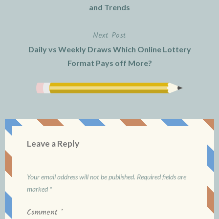
navigation
and Trends
Next Post
Daily vs Weekly Draws Which Online Lottery
Format Pays off More?
Leave a Reply
Your email address will not be published.
Required fields are
marked
*
Comment
*