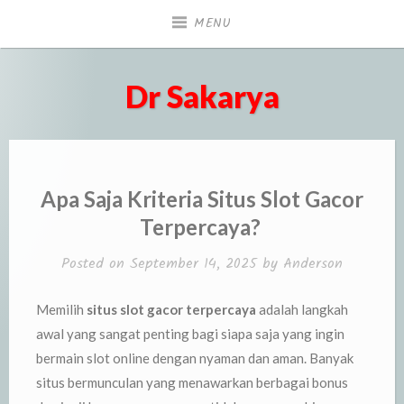
Skip
MENU
to
content
Dr Sakarya
Apa Saja Kriteria Situs Slot Gacor
Terpercaya?
Posted on
September 14, 2025
by
Anderson
Memilih
situs slot gacor terpercaya
adalah langkah
awal yang sangat penting bagi siapa saja yang ingin
bermain slot online dengan nyaman dan aman. Banyak
situs bermunculan yang menawarkan berbagai bonus