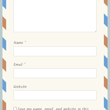
Name
*
Email
*
Website
Save my name, email, and website in this