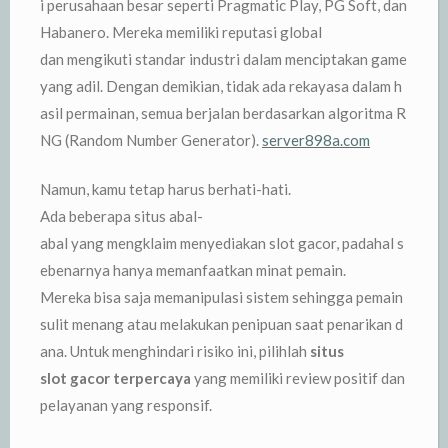
i perusahaan besar seperti Pragmatic Play, PG Soft, dan
Habanero. Mereka memiliki reputasi global
dan mengikuti standar industri dalam menciptakan game
yang adil. Dengan demikian, tidak ada rekayasa dalam h
asil permainan, semua berjalan berdasarkan algoritma R
NG (Random Number Generator).
server898a.com
Namun, kamu tetap harus berhati-hati.
Ada beberapa situs abal-
abal yang mengklaim menyediakan slot gacor, padahal s
ebenarnya hanya memanfaatkan minat pemain.
Mereka bisa saja memanipulasi sistem sehingga pemain
sulit menang atau melakukan penipuan saat penarikan d
ana. Untuk menghindari risiko ini, pilihlah
situs
slot gacor terpercaya
yang memiliki review positif dan
pelayanan yang responsif.