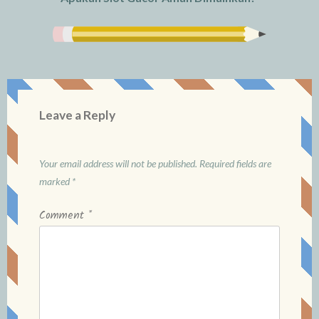
Leave a Reply
Your email address will not be published.
Required fields are
marked
*
Comment
*