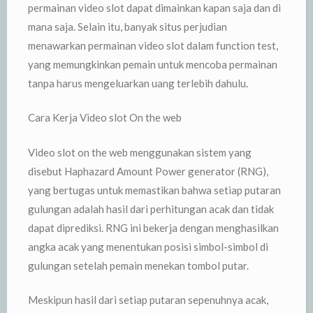
permainan video slot dapat dimainkan kapan saja dan di
mana saja. Selain itu, banyak situs perjudian
menawarkan permainan video slot dalam function test,
yang memungkinkan pemain untuk mencoba permainan
tanpa harus mengeluarkan uang terlebih dahulu.
Cara Kerja Video slot On the web
Video slot on the web menggunakan sistem yang
disebut Haphazard Amount Power generator (RNG),
yang bertugas untuk memastikan bahwa setiap putaran
gulungan adalah hasil dari perhitungan acak dan tidak
dapat diprediksi. RNG ini bekerja dengan menghasilkan
angka acak yang menentukan posisi simbol-simbol di
gulungan setelah pemain menekan tombol putar.
Meskipun hasil dari setiap putaran sepenuhnya acak,