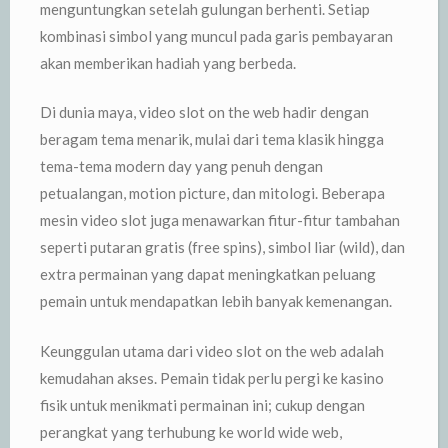
menguntungkan setelah gulungan berhenti. Setiap
kombinasi simbol yang muncul pada garis pembayaran
akan memberikan hadiah yang berbeda.
Di dunia maya, video slot on the web hadir dengan
beragam tema menarik, mulai dari tema klasik hingga
tema-tema modern day yang penuh dengan
petualangan, motion picture, dan mitologi. Beberapa
mesin video slot juga menawarkan fitur-fitur tambahan
seperti putaran gratis (free spins), simbol liar (wild), dan
extra permainan yang dapat meningkatkan peluang
pemain untuk mendapatkan lebih banyak kemenangan.
Keunggulan utama dari video slot on the web adalah
kemudahan akses. Pemain tidak perlu pergi ke kasino
fisik untuk menikmati permainan ini; cukup dengan
perangkat yang terhubung ke world wide web,