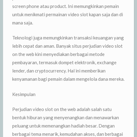
screen phone atau product. Ini memungkinkan pemain
untuk menikmati permainan video slot kapan saja dan di
mana saja.
Teknologi juga memungkinkan transaksi keuangan yang
lebih cepat dan aman. Banyak situs perjudian video slot
on the web kini menyediakan berbagai metode
pembayaran, termasuk dompet elektronik, exchange
lender, dan cryptocurrency. Hal ini memberikan
kenyamanan bagi pemain dalam mengelola dana mereka.
Kesimpulan
Perjudian video slot on the web adalah salah satu
bentuk hiburan yang menyenangkan dan menawarkan
peluang untuk memenangkan hadiah besar. Dengan
berbagai tema menarik, kemudahan akses, dan berbagai