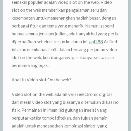
semakin populer adalah video slot on the web. Video
slot on the web memberikan pengalaman seru dan
kesempatan untuk memenangkan hadiah besar, dengan
berbagai fitur dan tema yang menarik. Namun, seperti
halnya semua jenis perjudian, ada banyak hal yang perlu
diperhatikan sebelum terjun ke dunia ini.
api288
Artikel
ini akan membahas lebih dalam tentang perjudian video
slot on the web, keuntungannya, risikonya, serta cara
bermain yang bijak.
Apa Itu Video slot On the web?
Video slot on the web adalah versi electronic digital
dari mesin video slot yang biasanya ditemukan di kasino
fisik. Permainan ini memiliki gulungan (reels) yang
berputar ketika tombol ditekan, dan tujuan pemain
adalah untuk mendapatkan kombinasi simbol yang