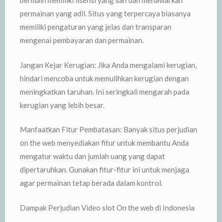
bermain memiliki lisensi yang sah dan menawarkan
permainan yang adil. Situs yang terpercaya biasanya
memiliki pengaturan yang jelas dan transparan
mengenai pembayaran dan permainan.
Jangan Kejar Kerugian: Jika Anda mengalami kerugian,
hindari mencoba untuk memulihkan kerugian dengan
meningkatkan taruhan. Ini seringkali mengarah pada
kerugian yang lebih besar.
Manfaatkan Fitur Pembatasan: Banyak situs perjudian
on the web menyediakan fitur untuk membantu Anda
mengatur waktu dan jumlah uang yang dapat
dipertaruhkan. Gunakan fitur-fitur ini untuk menjaga
agar permainan tetap berada dalam kontrol.
Dampak Perjudian Video slot On the web di Indonesia