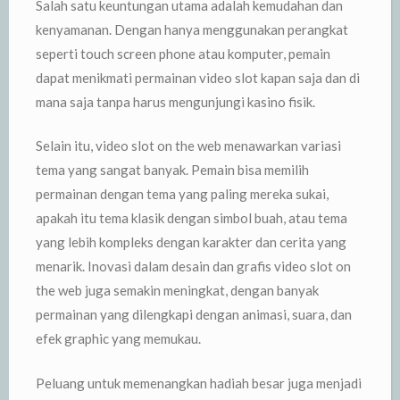
Salah satu keuntungan utama adalah kemudahan dan
kenyamanan. Dengan hanya menggunakan perangkat
seperti touch screen phone atau komputer, pemain
dapat menikmati permainan video slot kapan saja dan di
mana saja tanpa harus mengunjungi kasino fisik.
Selain itu, video slot on the web menawarkan variasi
tema yang sangat banyak. Pemain bisa memilih
permainan dengan tema yang paling mereka sukai,
apakah itu tema klasik dengan simbol buah, atau tema
yang lebih kompleks dengan karakter dan cerita yang
menarik. Inovasi dalam desain dan grafis video slot on
the web juga semakin meningkat, dengan banyak
permainan yang dilengkapi dengan animasi, suara, dan
efek graphic yang memukau.
Peluang untuk memenangkan hadiah besar juga menjadi