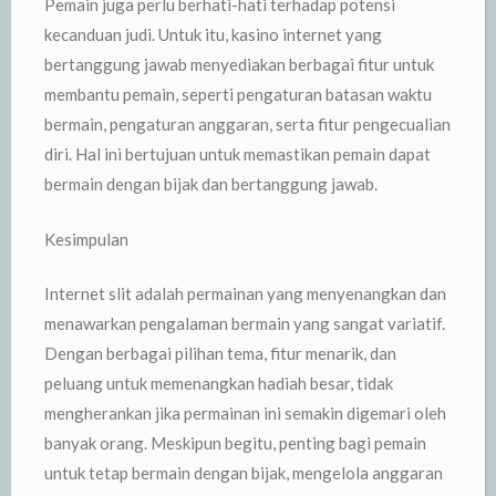
Pemain juga perlu berhati-hati terhadap potensi
kecanduan judi. Untuk itu, kasino internet yang
bertanggung jawab menyediakan berbagai fitur untuk
membantu pemain, seperti pengaturan batasan waktu
bermain, pengaturan anggaran, serta fitur pengecualian
diri. Hal ini bertujuan untuk memastikan pemain dapat
bermain dengan bijak dan bertanggung jawab.
Kesimpulan
Internet slit adalah permainan yang menyenangkan dan
menawarkan pengalaman bermain yang sangat variatif.
Dengan berbagai pilihan tema, fitur menarik, dan
peluang untuk memenangkan hadiah besar, tidak
mengherankan jika permainan ini semakin digemari oleh
banyak orang. Meskipun begitu, penting bagi pemain
untuk tetap bermain dengan bijak, mengelola anggaran