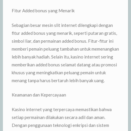
Fitur Added bonus yang Menarik
Sebagian besar mesin slit internet dilengkapi dengan
fitur added bonus yang menarik, seperti putaran gratis,
simbol liar, dan permainan added bonus. Fitur-fitur ini
memberi pemain peluang tambahan untuk memenangkan
lebih banyak hadiah. Selain itu, kasino internet sering
memberikan added bonus selamat datang atau promosi
khusus yang meningkatkan peluang pemain untuk
menang tanpa harus bertaruh lebih banyak uang.
Keamanan dan Kepercayaan
Kasino internet yang terpercaya memastikan bahwa
setiap permainan dilakukan secara adil dan aman.
Dengan penggunaan teknologi enkripsi dan sistem