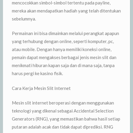
mencocokkan simbol-simbol tertentu pada payline,
mereka akan mendapatkan hadiah yang telah ditentukan
sebelumnya.
Permainan ini bisa dimainkan melalui perangkat apapun
yang terhubung dengan online, seperti komputer, pc,
atau mobile. Dengan hanya memiliki koneksi online,
pemain dapat mengakses berbagai jenis mesin slit dan
menikmati hiburan kapan saja dan di mana saja, tanpa
harus pergi ke kasino fisik.
Cara Kerja Mesin Slit Internet
Mesin slit internet beroperasi dengan menggunakan
teknologi yang dikenal sebagai Accidental Selection
Generators (RNG), yang memastikan bahwa hasil setiap
putaran adalah acak dan tidak dapat diprediksi. RNG