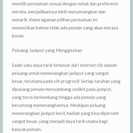
memilih permainan sesuai dengan minat dan preferensi
mereka, menjadikannya lebih menyenangkan dan
menarik. Keberagaman pilihan permainan ini
memastikan bahwa tidak ada pemain yang akan merasa
bosan.
Peluang Jackpot yang Menggiurkan
Salah satu daya tarik terbesar dari internet slit adalah
peluang untuk memenangkan jackpot yang sangat
besar, terutama pada slit progresif. Setiap taruhan yang
dipasang pemain menyumbang sedikit pada jackpot,
yang terus berkembang hingga ada pemain yang
beruntung memenangkannya. Meskipun peluang
memenangkan jackpot kecil, hadiah yang bisa diperoleh
sangat besar, yang menjadi daya tarik utama bagi
banyak pemain.