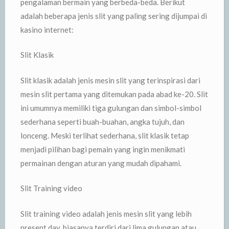
pengalaman bermain yang berbeda-beda. Berikut
adalah beberapa jenis slit yang paling sering dijumpai di
kasino internet:
Slit Klasik
Slit klasik adalah jenis mesin slit yang terinspirasi dari
mesin slit pertama yang ditemukan pada abad ke-20. Slit
ini umumnya memiliki tiga gulungan dan simbol-simbol
sederhana seperti buah-buahan, angka tujuh, dan
lonceng. Meski terlihat sederhana, slit klasik tetap
menjadi pilihan bagi pemain yang ingin menikmati
permainan dengan aturan yang mudah dipahami.
Slit Training video
Slit training video adalah jenis mesin slit yang lebih
present day, biasanya terdiri dari lima gulungan atau