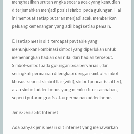
menghasilkan urutan angka secara acak yang kemudian
diterjemahkan menjadi posisi simbol pada gulungan. Hal
ini membuat setiap putaran menjadi acak, memberikan
peluang kemenangan yang adil bagi setiap pemain.
Di setiap mesin slit, terdapat paytable yang
menunjukkan kombinasi simbol yang diperlukan untuk
memenangkan hadiah dan nilai dari hadiah tersebut.
Simbol-simbol pada gulungan bisa bervariasi, dan
seringkali permainan dilengkapi dengan simbol-simbol
khusus, seperti simbol liar (wild), simbol pencar (scatter),
atau simbol added bonus yang memicu fitur tambahan,
seperti putaran gratis atau permainan added bonus.
Jenis-Jenis Slit Internet
Ada banyak jenis mesin slit internet yang menawarkan