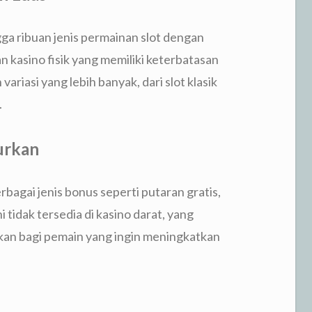
ga ribuan jenis permainan slot dengan
n kasino fisik yang memiliki keterbatasan
ariasi yang lebih banyak, dari slot klasik
.
urkan
bagai jenis bonus seperti putaran gratis,
 tidak tersedia di kasino darat, yang
kan bagi pemain yang ingin meningkatkan