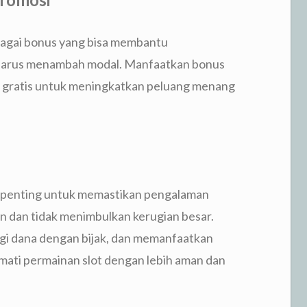
agai bonus yang bisa membantu
harus menambah modal. Manfaatkan bonus
n gratis untuk meningkatkan peluang menang
t penting untuk memastikan pengalaman
n dan tidak menimbulkan kerugian besar.
 dana dengan bijak, dan memanfaatkan
mati permainan slot dengan lebih aman dan