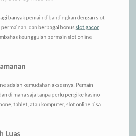
 bagi banyak pemain dibandingkan dengan slot
si permainan, dan berbagai bonus
slot gacor
membahas keunggulan bermain slot online
yamanan
nline adalah kemudahan aksesnya. Pemain
n di mana saja tanpa perlu pergi ke kasino
one, tablet, atau komputer, slot online bisa
h Luas