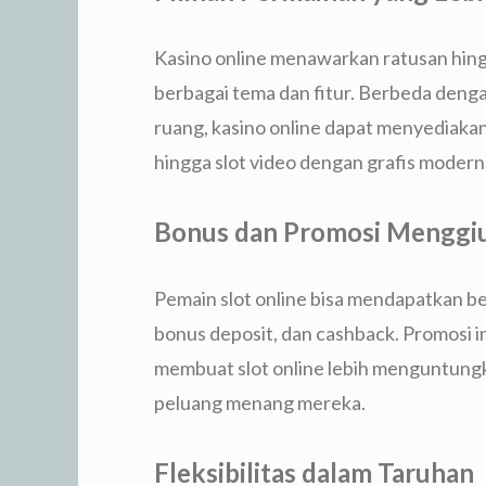
Kasino online menawarkan ratusan hing
berbagai tema dan fitur. Berbeda denga
ruang, kasino online dapat menyediakan v
hingga slot video dengan grafis modern
Bonus dan Promosi Menggi
Pemain slot online bisa mendapatkan ber
bonus deposit, dan cashback. Promosi ini
membuat slot online lebih menguntung
peluang menang mereka.
Fleksibilitas dalam Taruhan