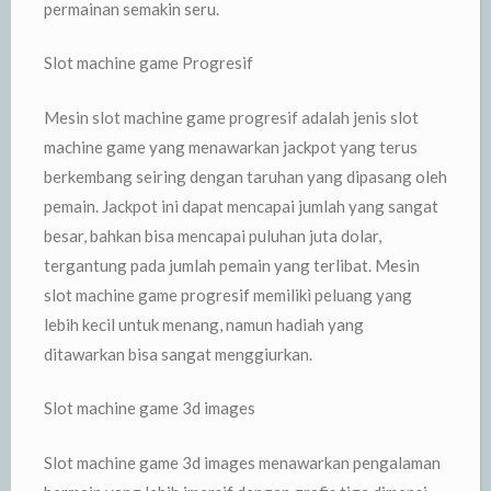
permainan semakin seru.
Slot machine game Progresif
Mesin slot machine game progresif adalah jenis slot
machine game yang menawarkan jackpot yang terus
berkembang seiring dengan taruhan yang dipasang oleh
pemain. Jackpot ini dapat mencapai jumlah yang sangat
besar, bahkan bisa mencapai puluhan juta dolar,
tergantung pada jumlah pemain yang terlibat. Mesin
slot machine game progresif memiliki peluang yang
lebih kecil untuk menang, namun hadiah yang
ditawarkan bisa sangat menggiurkan.
Slot machine game 3d images
Slot machine game 3d images menawarkan pengalaman