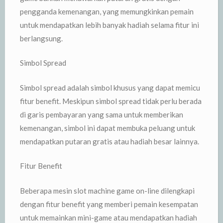
pengganda kemenangan, yang memungkinkan pemain
untuk mendapatkan lebih banyak hadiah selama fitur ini
berlangsung.
Simbol Spread
Simbol spread adalah simbol khusus yang dapat memicu
fitur benefit. Meskipun simbol spread tidak perlu berada
di garis pembayaran yang sama untuk memberikan
kemenangan, simbol ini dapat membuka peluang untuk
mendapatkan putaran gratis atau hadiah besar lainnya.
Fitur Benefit
Beberapa mesin slot machine game on-line dilengkapi
dengan fitur benefit yang memberi pemain kesempatan
untuk memainkan mini-game atau mendapatkan hadiah