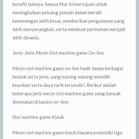
benefit lainnya. Semua fitur ini bertujuan untuk
meningkatkan peluang pemain dalam meraih
kemenangan lebih besar, memberikan pengalaman yang
lebih menyenangkan, serta membuat permainan menjadi
lebih dinamis.
Jenis-Jenis Mesin Slot machine game On-line
Mesin slot machine game on-line hadir dalam berbagai
bentuk serta jenis, yang masing-masing memiliki
keunikan serta daya tarik tersendiri. Berikut adalah
beberapa jenis mesin slot machine game yang banyak
ditemukan di kasino on-line:
Slot machine game Klasik
Mesin slot machine game klasik biasanya memiliki tiga