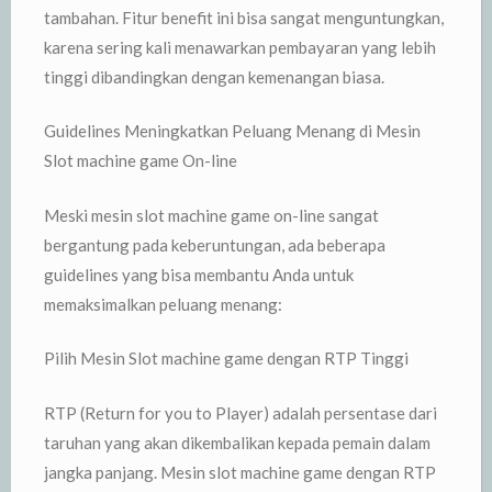
tambahan. Fitur benefit ini bisa sangat menguntungkan,
karena sering kali menawarkan pembayaran yang lebih
tinggi dibandingkan dengan kemenangan biasa.
Guidelines Meningkatkan Peluang Menang di Mesin
Slot machine game On-line
Meski mesin slot machine game on-line sangat
bergantung pada keberuntungan, ada beberapa
guidelines yang bisa membantu Anda untuk
memaksimalkan peluang menang:
Pilih Mesin Slot machine game dengan RTP Tinggi
RTP (Return for you to Player) adalah persentase dari
taruhan yang akan dikembalikan kepada pemain dalam
jangka panjang. Mesin slot machine game dengan RTP