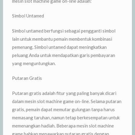
mesin slot machine game on-line adalah:
Simbol Untamed
Simbol untamed berfungsi sebagai pengganti simbol
lain untuk membantu pemain membentuk kombinasi
pemenang. Simbol untamed dapat meningkatkan
peluang Anda untuk mendapatkan garis pembayaran
yang menguntungkan.
Putaran Gratis
Putaran gratis adalah fitur yang paling banyak dicari
dalam mesin slot machine game on-line. Selama putaran
gratis, pemain dapat memutar gulungan tanpa harus
memasang taruhan, namun tetap berkesempatan untuk
memenangkan hadiah. Beberapa mesin slot machine
game bahkan menawarkan putaran gratis dengan