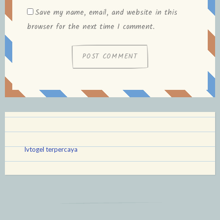
Save my name, email, and website in this
browser for the next time I comment.
lvtogel terpercaya