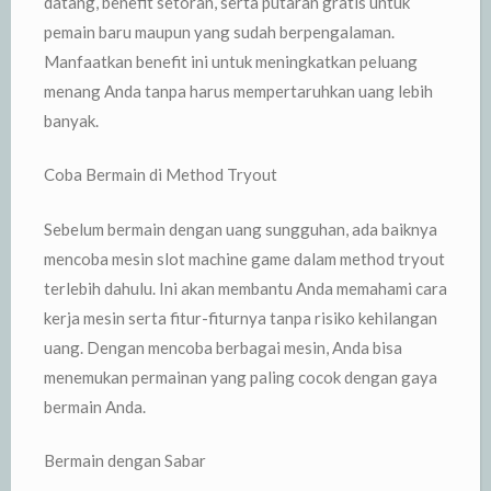
datang, benefit setoran, serta putaran gratis untuk
pemain baru maupun yang sudah berpengalaman.
Manfaatkan benefit ini untuk meningkatkan peluang
menang Anda tanpa harus mempertaruhkan uang lebih
banyak.
Coba Bermain di Method Tryout
Sebelum bermain dengan uang sungguhan, ada baiknya
mencoba mesin slot machine game dalam method tryout
terlebih dahulu. Ini akan membantu Anda memahami cara
kerja mesin serta fitur-fiturnya tanpa risiko kehilangan
uang. Dengan mencoba berbagai mesin, Anda bisa
menemukan permainan yang paling cocok dengan gaya
bermain Anda.
Bermain dengan Sabar