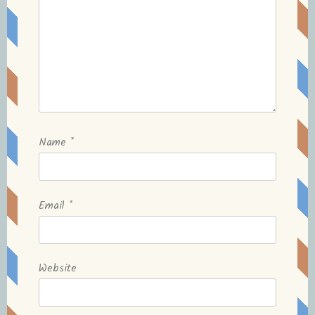
Name
*
Email
*
Website