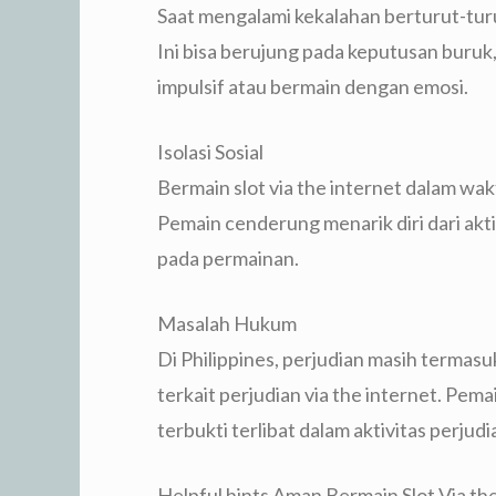
Saat mengalami kekalahan berturut-turu
Ini bisa berujung pada keputusan buruk
impulsif atau bermain dengan emosi.
Isolasi Sosial
Bermain slot via the internet dalam wak
Pemain cenderung menarik diri dari aktiv
pada permainan.
Masalah Hukum
Di Philippines, perjudian masih termasu
terkait perjudian via the internet. Pema
terbukti terlibat dalam aktivitas perjudi
Helpful hints Aman Bermain Slot Via th