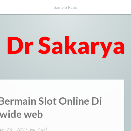
Sample Page
Dr Sakarya
ermain Slot Online Di
wide web
ne 23, 2025
by
Carl