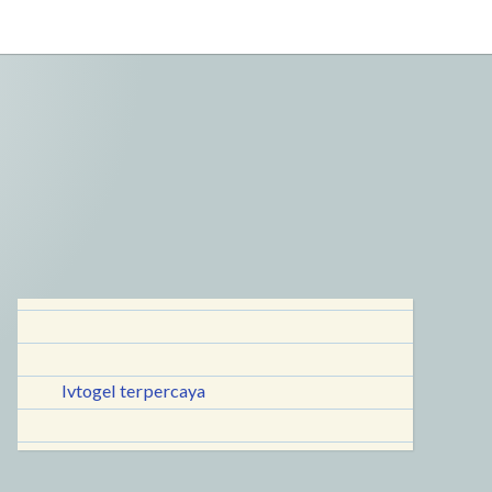
lvtogel terpercaya