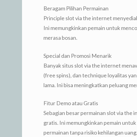
Beragam Pilihan Permainan
Principle slot via the internet menyedi
Ini memungkinkan pemain untuk mencob
merasa bosan.
Special dan Promosi Menarik
Banyak situs slot via the internet mena
(free spins), dan technique loyalitas
lama. Ini bisa meningkatkan peluang m
Fitur Demo atau Gratis
Sebagian besar permainan slot via the 
gratis. Ini memungkinkan pemain untu
permainan tanpa risiko kehilangan uang