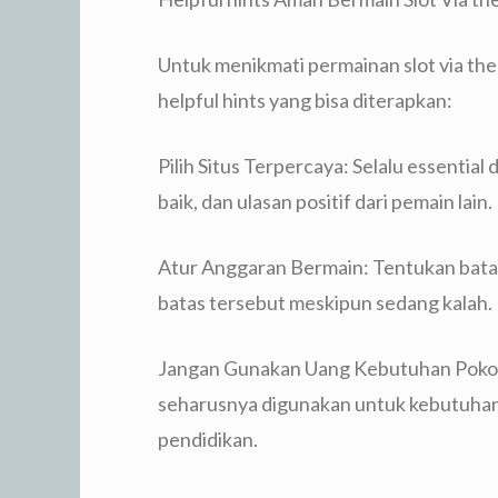
Untuk menikmati permainan slot via the
helpful hints yang bisa diterapkan:
Pilih Situs Terpercaya: Selalu essential d
baik, dan ulasan positif dari pemain lain.
Atur Anggaran Bermain: Tentukan batas
batas tersebut meskipun sedang kalah.
Jangan Gunakan Uang Kebutuhan Pokok
seharusnya digunakan untuk kebutuhan 
pendidikan.