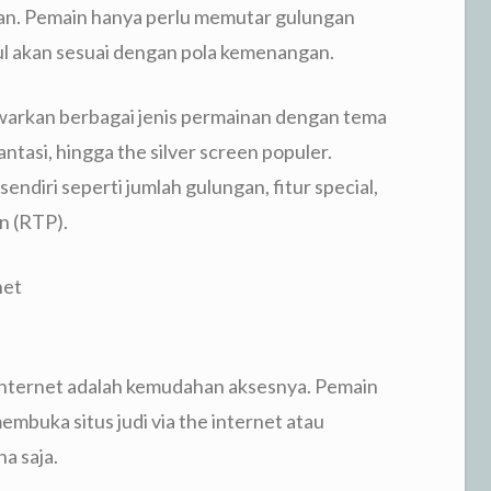
an. Pemain hanya perlu memutar gulungan
l akan sesuai dengan pola kemenangan.
awarkan berbagai jenis permainan dengan tema
ntasi, hingga the silver screen populer.
sendiri seperti jumlah gulungan, fitur special,
n (RTP).
net
e internet adalah kemudahan aksesnya. Pemain
membuka situs judi via the internet atau
na saja.