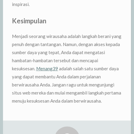
inspirasi.
Kesimpulan
Menjadi seorang wirausaha adalah langkah berani yang
penuh dengan tantangan. Namun, dengan akses kepada
sumber daya yang tepat, Anda dapat mengatasi
hambatan-hambatan tersebut dan mencapai
kesuksesan.
Menang39
adalah salah satu sumber daya
yang dapat membantu Anda dalam perjalanan
berwirausaha Anda. Jangan ragu untuk mengunjungi
situs web mereka dan mulai mengambil langkah pertama
menuju kesuksesan Anda dalam berwirausaha.