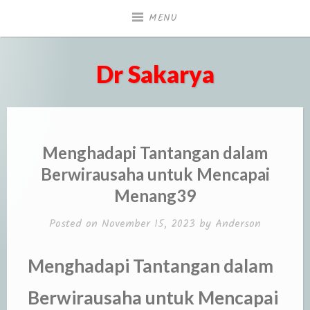
Skip
MENU
to
content
Dr Sakarya
Menghadapi Tantangan dalam
Berwirausaha untuk Mencapai
Menang39
Posted on
November 15, 2023
by
Anderson
Menghadapi Tantangan dalam
Berwirausaha untuk Mencapai