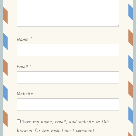
Name
*
Email
*
Website
Save my name, email, and website in this
browser for the next time I comment.