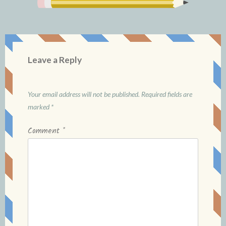
Leave a Reply
Your email address will not be published.
Required fields are
marked
*
Comment
*