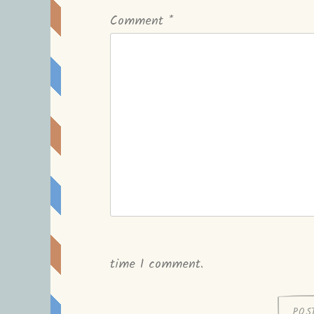
Comment
*
time I comment.