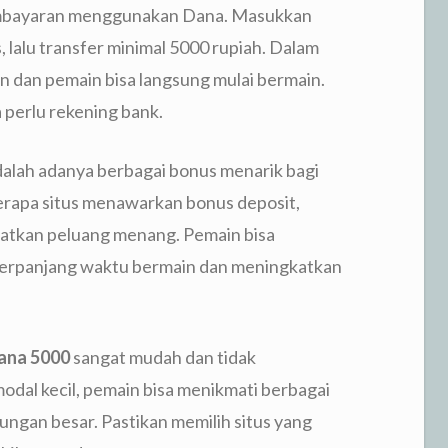
pembayaran menggunakan Dana. Masukkan
, lalu transfer minimal 5000 rupiah. Dalam
un dan pemain bisa langsung mulai bermain.
 perlu rekening bank.
alah adanya berbagai bonus menarik bagi
rapa situs menawarkan bonus deposit,
katkan peluang menang. Pemain bisa
erpanjang waktu bermain dan meningkatkan
ana 5000
sangat mudah dan tidak
al kecil, pemain bisa menikmati berbagai
ngan besar. Pastikan memilih situs yang