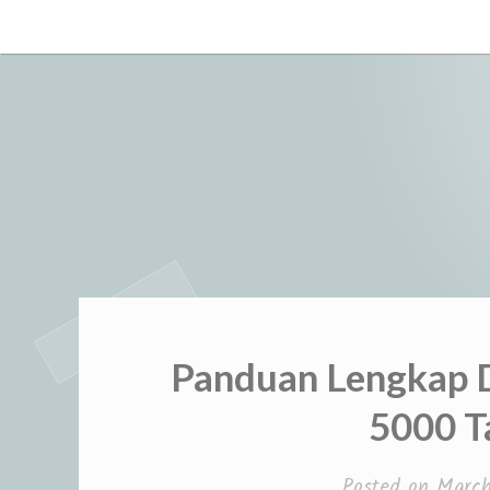
Skip
to
content
Panduan Lengkap D
5000 T
Posted on
March