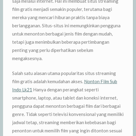
saja melalui internet. Hal ini membuat situs streaming
film gratis menjadi semakin populer, terutama bagi
mereka yang mencari hiburan praktis tanpa biaya
berlangganan. Situs-situs ini memungkinkan pengguna
untuk menonton berbagai jenis film dengan mudah,
tetapi juga menimbulkan beberapa pertimbangan
penting yang perlu diperhatikan sebelum
mengaksesnya.
Salah satu alasan utama popularitas situs streaming
film gratis adalah kemudahan akses.
Nonton Film Sub
Indo Lk21
Hanya dengan perangkat seperti
smartphone, laptop, atau tablet dan koneksi internet,
pengguna dapat menonton berbagai film dari berbagai
genre. Tidak seperti televisi konvensional yang memiliki
jadwal tetap, streaming memberikan kebebasan bagi
penonton untuk memilih film yang ingin ditonton sesuai