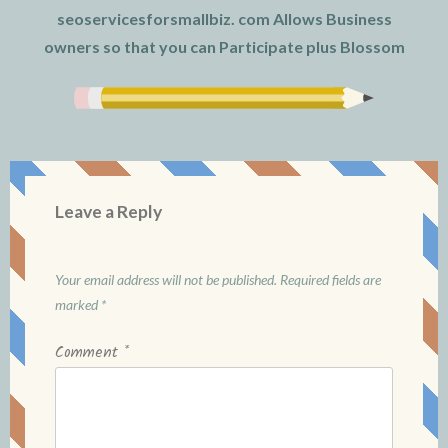
seoservicesforsmallbiz. com Allows Business
owners so that you can Participate plus Blossom
Leave a Reply
Your email address will not be published.
Required fields are
marked
*
Comment
*