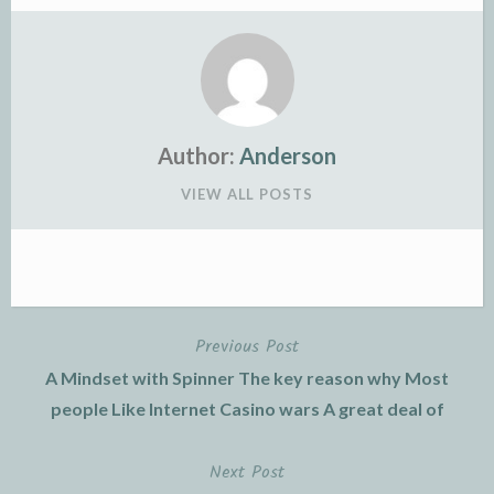
Author:
Anderson
VIEW ALL POSTS
Previous Post
Post
A Mindset with Spinner The key reason why Most
navigation
people Like Internet Casino wars A great deal of
Next Post