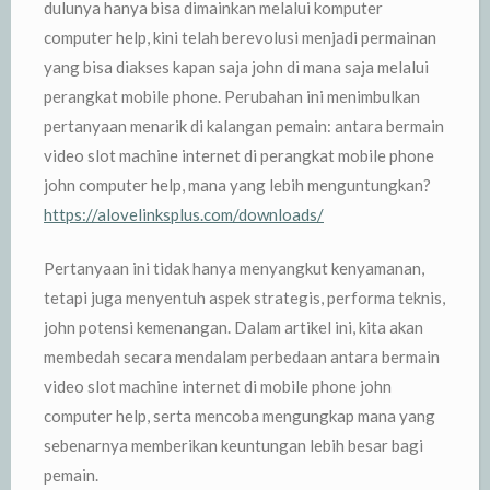
dulunya hanya bisa dimainkan melalui komputer
computer help, kini telah berevolusi menjadi permainan
yang bisa diakses kapan saja john di mana saja melalui
perangkat mobile phone. Perubahan ini menimbulkan
pertanyaan menarik di kalangan pemain: antara bermain
video slot machine internet di perangkat mobile phone
john computer help, mana yang lebih menguntungkan?
https://alovelinksplus.com/downloads/
Pertanyaan ini tidak hanya menyangkut kenyamanan,
tetapi juga menyentuh aspek strategis, performa teknis,
john potensi kemenangan. Dalam artikel ini, kita akan
membedah secara mendalam perbedaan antara bermain
video slot machine internet di mobile phone john
computer help, serta mencoba mengungkap mana yang
sebenarnya memberikan keuntungan lebih besar bagi
pemain.