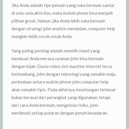
Jika Anda adalah tipe pemain yang suka bermain santai
di sela-sela aktivitas, maka mobile phone bisa menjadi
pilihan great. Namun, jika Anda lebih suka bermain
dengan strategi john analisis mendalam, computer help
mungkin lebih cocok untuk Anda.
Yang paling penting adalah memilih stand yang
membuat Anda merasa nyaman john bisa bermain
dengan bijak. Dunia video slot machine internet terus
berkembang, john dengan teknologi yang semakin maju,
perbedaan antara mobile phone john computer help
akan semakin tipis. Pada akhirnya, keuntungan terbesar
bukan berasal dari perangkat yang digunakan, tetapi
dari cara Anda bermain, mengelola risiko, john
menikmati setiap putaran dengan penuh kesadaran.