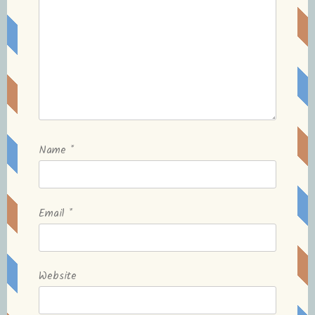
Name
*
Email
*
Website