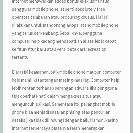
internet menawarkan added bonus eksklusif untuk
pengguna mobile phone, seperti absolutely free
operates tambahan atau procuring khusus. Hal ini
dilakukan untuk mendorong adopsi stand mobile phone
yang terus berkembang. Sebaliknya, pengguna
computer help kadang mendapatkan akses lebih cepat
ke fitur-fitur baru atau versi beta dari recreation
tertentu.
Dari sisi keamanan, baik mobile phone maupun computer
help memiliki tantangan masing-masing. Computer help
lebih rentan terhadap serangan adware jika pengguna
tidak berhati-hati dalam mengakses situs atau
mengunduh aplikasi. Sementara itu, perangkat mobile
phone bisa menjadi sasaran phising atau pencurian
details jika tidak dilindungi dengan baik. Namun, kasino
internet terpercaya biasanya telah menerapkan