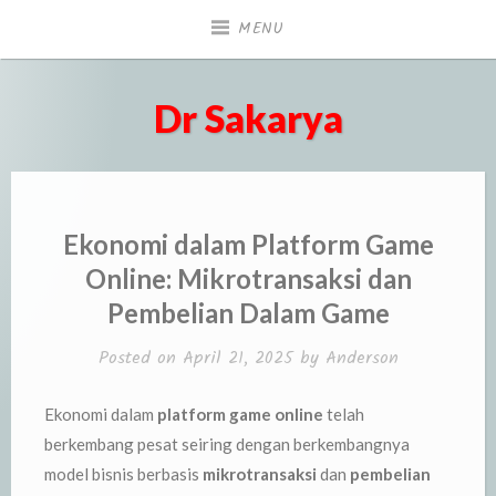
Skip
MENU
to
content
Dr Sakarya
Ekonomi dalam Platform Game
Online: Mikrotransaksi dan
Pembelian Dalam Game
Posted on
April 21, 2025
by
Anderson
Ekonomi dalam
platform game online
telah
berkembang pesat seiring dengan berkembangnya
model bisnis berbasis
mikrotransaksi
dan
pembelian