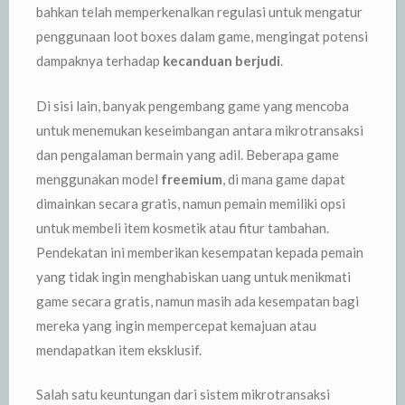
bahkan telah memperkenalkan regulasi untuk mengatur
penggunaan loot boxes dalam game, mengingat potensi
dampaknya terhadap
kecanduan berjudi
.
Di sisi lain, banyak pengembang game yang mencoba
untuk menemukan keseimbangan antara mikrotransaksi
dan pengalaman bermain yang adil. Beberapa game
menggunakan model
freemium
, di mana game dapat
dimainkan secara gratis, namun pemain memiliki opsi
untuk membeli item kosmetik atau fitur tambahan.
Pendekatan ini memberikan kesempatan kepada pemain
yang tidak ingin menghabiskan uang untuk menikmati
game secara gratis, namun masih ada kesempatan bagi
mereka yang ingin mempercepat kemajuan atau
mendapatkan item eksklusif.
Salah satu keuntungan dari sistem mikrotransaksi