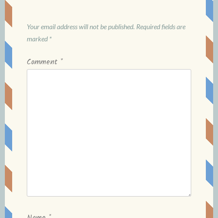
Your email address will not be published.
Required fields are
marked
*
Comment
*
Name
*